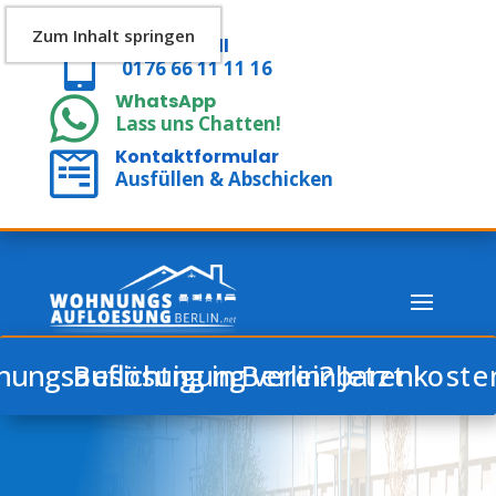
Zum Inhalt springen
Click & Call

0176 66 11 11 16
WhatsApp

Lass uns Chatten!
Kontaktformular

Ausfüllen & Abschicken
Wohnungsauflösung in Berlin? Jetzt kostenlose Besichtigung vereinbaren!