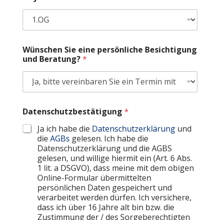
Wünschen Sie eine persönliche Besichtigung
und Beratung?
*
s
Datenschutzbestätigung
*
i
c
Ja ich habe die
Datenschutzerklärung
und
h
die
AGBs
gelesen. Ich habe die
K
Datenschutzerklärung und die AGBS
a
gelesen, und willige hiermit ein (Art. 6 Abs.
n
1 lit. a DSGVO), dass meine mit dem obigen
n
Online-Formular übermittelten
m
persönlichen Daten gespeichert und
i
t
verarbeitet werden dürfen. Ich versichere,
dass ich über 16 Jahre alt bin bzw. die
Zustimmung der / des Sorgeberechtigten