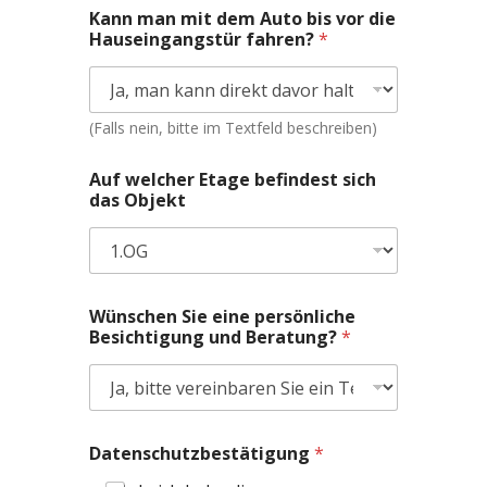
B
Kann man mit dem Auto bis vor die
e
Hauseingangstür fahren?
*
r
a
t
u
n
(Falls nein, bitte im Textfeld beschreiben)
g
?
Auf welcher Etage befindest sich
W
das Objekt
o
r
u
m
E
t
Wünschen Sie eine persönliche
a
Besichtigung und Beratung?
*
g
e
Datenschutzbestätigung
*